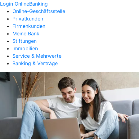
Login OnlineBanking
Online-Geschäftsstelle
Privatkunden
Firmenkunden
Meine Bank
Stiftungen
Immobilien
Service & Mehrwerte
Banking & Verträge