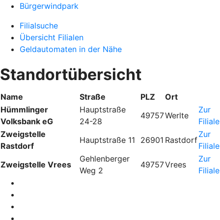
Bürgerwindpark
Filialsuche
Übersicht Filialen
Geldautomaten in der Nähe
Standortübersicht
Name
Straße
PLZ
Ort
Hümmlinger
Hauptstraße
Zur
49757
Werlte
Volksbank eG
24-28
Filiale
Zweigstelle
Zur
Hauptstraße 11
26901
Rastdorf
Rastdorf
Filiale
Gehlenberger
Zur
Zweigstelle Vrees
49757
Vrees
Weg 2
Filiale