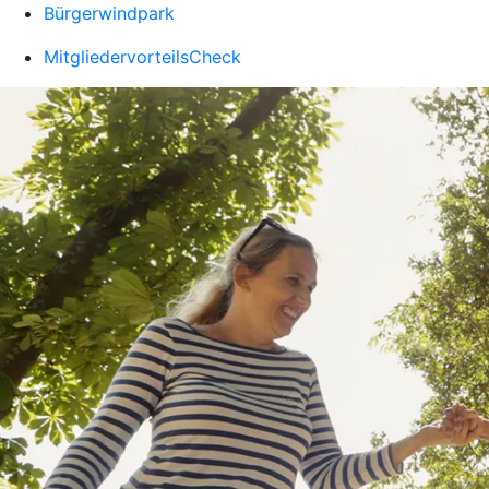
Bürgerwindpark
MitgliedervorteilsCheck